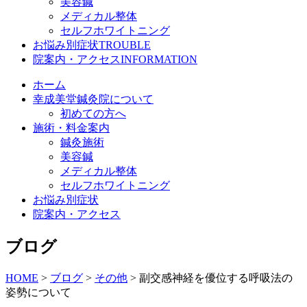
美容鍼
メディカル整体
セルフホワイトニング
お悩み別症状
TROUBLE
院案内・アクセス
INFORMATION
ホーム
幸成美堂鍼灸院について
初めての方へ
施術・料金案内
鍼灸施術
美容鍼
メディカル整体
セルフホワイトニング
お悩み別症状
院案内・アクセス
ブログ
HOME
>
ブログ
>
その他
>
副交感神経を優位する呼吸法の
姿勢について