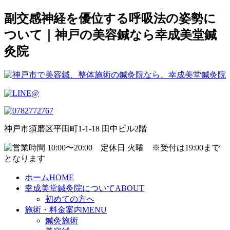
副交感神経を優位する呼吸法の姿勢に
ついて｜神戸の美容鍼なら幸成美堂鍼
灸院
神戸市須磨区平田町1-1-18 田中ビル2階
ホーム
HOME
幸成美堂鍼灸院について
ABOUT
初めての方へ
施術・料金案内
MENU
鍼灸施術