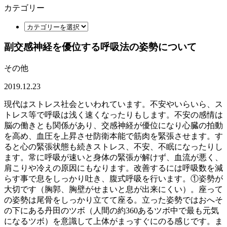
カテゴリー
副交感神経を優位する呼吸法の姿勢について
その他
2019.12.23
現代はストレス社会といわれています。不安やいらいら、ス
トレス等で呼吸は浅く速くなったりもします。不安の感情は
脳の働きとも関係があり、交感神経が優位になり心臓の拍動
を高め、血圧を上昇させ防衛本能で筋肉を緊張させます。す
ると心の緊張状態も続きストレス、不安、不眠になったりし
ます。常に呼吸が速いと身体の緊張が解けず、血流が悪く、
肩こりや冷えの原因にもなります。改善するには呼吸数を減
らす事で息をしっかり吐き、腹式呼吸を行います。①姿勢が
大切です（胸郭、胸壁がせまいと息が出来にくい）。座って
の姿勢は尾骨をしっかり立てて座る。立った姿勢ではおへそ
の下にある丹田のツボ（人間の約360あるツボ中で最も元気
になるツボ）を意識して上体がまっすぐにのる感じです。ま