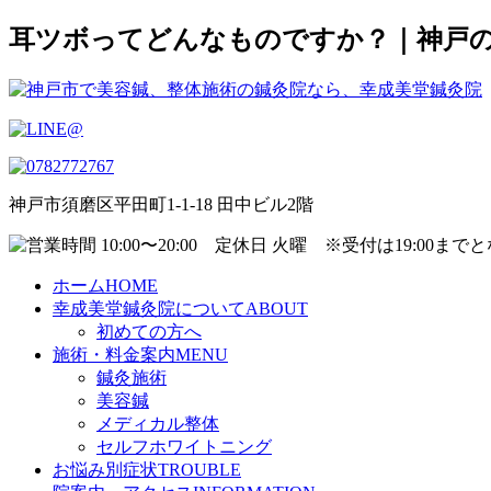
耳ツボってどんなものですか？｜神戸
神戸市須磨区平田町1-1-18 田中ビル2階
ホーム
HOME
幸成美堂鍼灸院について
ABOUT
初めての方へ
施術・料金案内
MENU
鍼灸施術
美容鍼
メディカル整体
セルフホワイトニング
お悩み別症状
TROUBLE