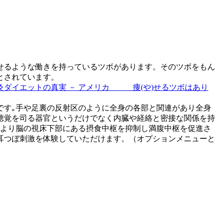
せるような働きを持っているツボがあります。そのツボをもん
とされています。
灸ダイエットの真実 － アメリカ
痩(や)せるツボはあり
です｡
手や足裏の反射区のように全身の各部と関連が
あり全身
聴覚を司る器官というだけ
でなく内臓や経絡と密接な関係を持
より脳の視床下部
にある摂食中枢を抑制し満腹中枢を促進さ
耳つぼ刺激を体験していただけます。（
オプションメニューと