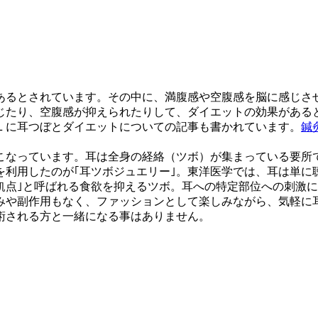
あるとされています。その中に、満腹感や空腹感を脳に感じさ
じたり、空腹感が抑えられたりして、ダイエットの効果がある
灸ネットさんの左記ＵＲＬに耳つぼとダイエットについての記事も書かれています。
鍼
こなっています。
耳は全身の経絡（ツボ）が集まっている要所
を利用したのが｢耳ツボジュエリー｣。
東洋医学では、耳は単に
飢点｣と呼ばれる食欲を抑える
ツボ。耳への特定部位への刺激に
みや副作用もなく、ファッションとして楽しみながら、
気軽に
術される方と一緒になる事はありません。