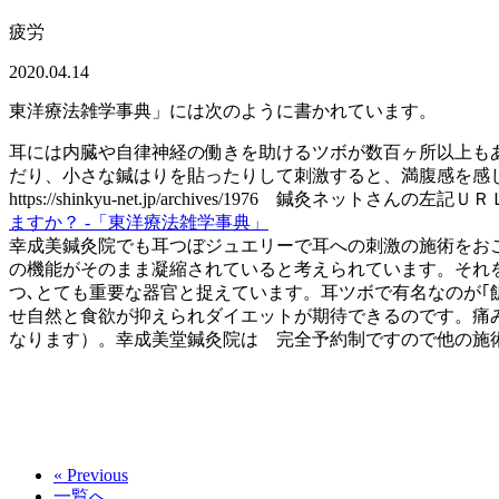
疲労
2020.04.14
東洋療法雑学事典」には次のように書かれています。
耳には内臓や自律神経の働きを助けるツボが数百ヶ所以上も
だり、小さな鍼はりを貼ったりして刺激すると、満腹感を感
https://shinkyu-net.jp/archives/1976 鍼
ますか？ -「東洋療法雑学事典」
幸成美鍼灸院でも耳つぼジュエリーで耳への刺激の施術をお
の機能がそのまま凝縮されていると
考えられています。
それ
つ､とても重要な
器官と捉えています。
耳ツボで有名なのが｢
せ自然と
食欲が抑えられダイエットが期待できるのです。
痛
なります）。
幸成美堂鍼灸院は 完全予約制ですので他の施
« Previous
一覧へ